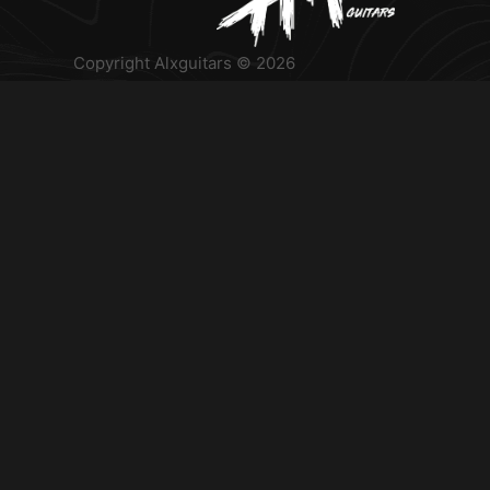
Copyright Alxguitars © 2026
Le magasin sera fermé le 1er et 8 Juillet.