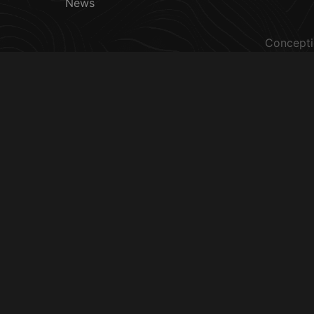
News
Concepti