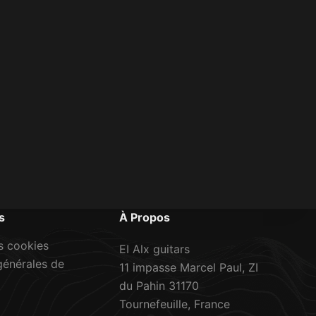
s
À Propos
s cookies
EI Alx guitars
générales de
11 impasse Marcel Paul, ZI
du Pahin 31170
Tournefeuille, France